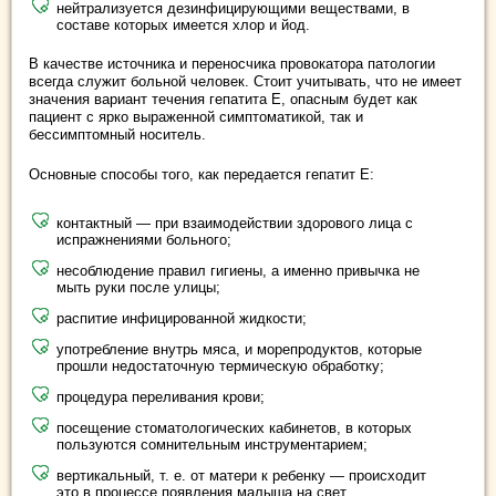
нейтрализуется дезинфицирующими веществами, в
составе которых имеется хлор и йод.
В качестве источника и переносчика провокатора патологии
всегда служит больной человек. Стоит учитывать, что не имеет
значения вариант течения гепатита Е, опасным будет как
пациент с ярко выраженной симптоматикой, так и
бессимптомный носитель.
Основные способы того, как передается гепатит Е:
контактный — при взаимодействии здорового лица с
испражнениями больного;
несоблюдение правил гигиены, а именно привычка не
мыть руки после улицы;
распитие инфицированной жидкости;
употребление внутрь мяса, и морепродуктов, которые
прошли недостаточную термическую обработку;
процедура переливания крови;
посещение стоматологических кабинетов, в которых
пользуются сомнительным инструментарием;
вертикальный, т. е. от матери к ребенку — происходит
это в процессе появления малыша на свет.