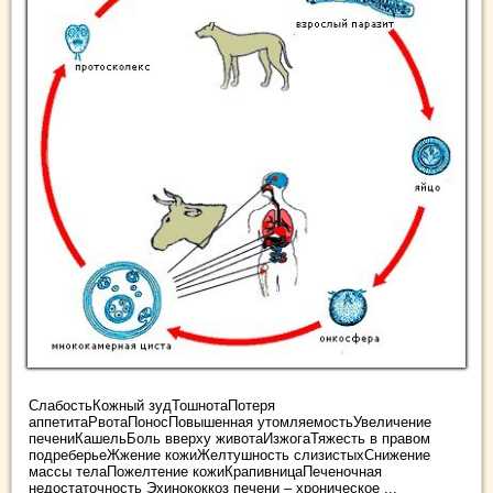
СлабостьКожный зудТошнотаПотеря
аппетитаРвотаПоносПовышенная утомляемостьУвеличение
печениКашельБоль вверху животаИзжогаТяжесть в правом
подреберьеЖжение кожиЖелтушность слизистыхСнижение
массы телаПожелтение кожиКрапивницаПеченочная
недостаточность Эхинококкоз печени – хроническое ...