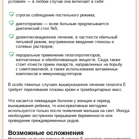
условиях — в любом случае она включает в себя:
строгое соблюдение постельного режима;
диетотерапию — всем больным предписывается
диетический стол №5;
дезинтоксикационное лечение, в частности обильный
питьевой режим, внутривенное введение глюкозы и
солевых растворов;
пероральное применение гепатопротекторов,
желчегонных и обезболивающих веществ. Сюда также
стоит отнести прием лекарств, направленных на борьбу
с симптоматикой, а также использование витаминных
комплексов и иммуномодуляторов.
В особо тяжелых случаях вышеуказанное лечение гепатита Е
требует переливание плазмы крови и тромбоцитарных масс.
Что касается ликвидации болезни у женщин в период
вынашивания ребенка, то консервативные методики
используются только после появления малыша на свет. Иногда
необходимо экстренное прерывание беременности или
проведение преждевременных родов.
Возможные осложнения
Несмотря на то что вирусный гепатит Е зачастую заканчивается