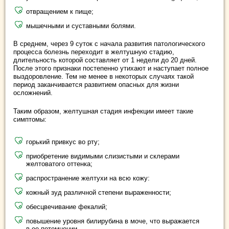
отвращением к пище;
мышечными и суставными болями.
В среднем, через 9 суток с начала развития патологического
процесса болезнь переходит в желтушную стадию,
длительность которой составляет от 1 недели до 20 дней.
После этого признаки постепенно утихают и наступает полное
выздоровление. Тем не менее в некоторых случаях такой
период заканчивается развитием опасных для жизни
осложнений.
Таким образом, желтушная стадия инфекции имеет такие
симптомы:
горький привкус во рту;
приобретение видимыми слизистыми и склерами
желтоватого оттенка;
распространение желтухи на всю кожу:
кожный зуд различной степени выраженности;
обесцвечивание фекалий;
повышение уровня билирубина в моче, что выражается
в ее потемнении.