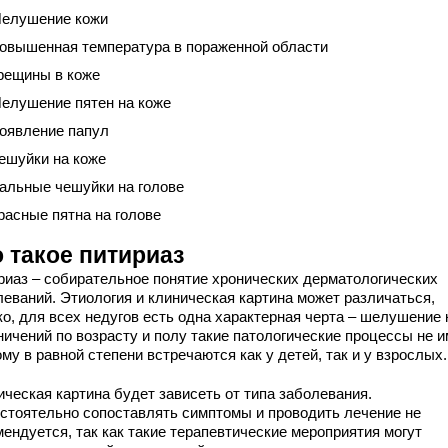
елушение кожи
овышенная температура в пораженной области
рещины в коже
елушение пятен на коже
оявление папул
ешуйки на коже
альные чешуйки на голове
расные пятна на голове
 такое питириаз
риаз – собирательное понятие хронических дерматологических
леваний. Этиология и клиническая картина может различаться,
ко, для всех недугов есть одна характерная черта – шелушение 
ничений по возрасту и полу такие патологические процессы не и
му в равной степени встречаются как у детей, так и у взрослых.
ическая картина будет зависеть от типа заболевания.
стоятельно сопоставлять симптомы и проводить лечение не
мендуется, так как такие терапевтические мероприятия могут