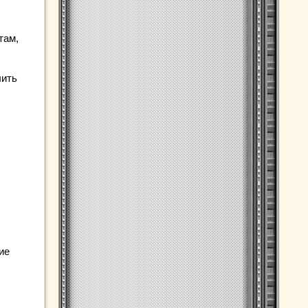
там,
лить
ие