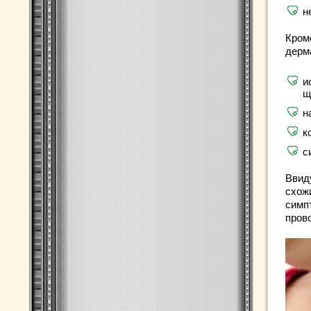
н
Кром
дерм
и
щ
н
к
с
Ввиду
схож
симп
пров