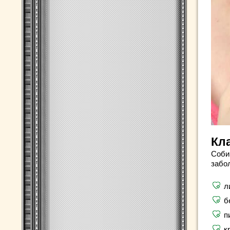
Кл
Соби
забо
л
б
п
к