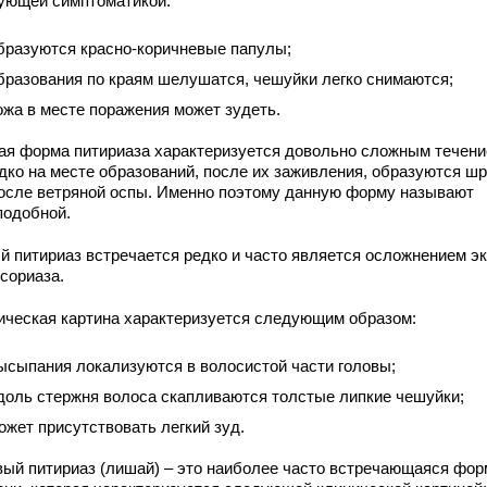
ующей симптоматикой:
бразуются красно-коричневые папулы;
бразования по краям шелушатся, чешуйки легко снимаются;
ожа в месте поражения может зудеть.
ая форма питириаза характеризуется довольно сложным течени
дко на месте образований, после их заживления, образуются ш
после ветряной оспы. Именно поэтому данную форму называют
подобной.
й питириаз встречается редко и часто является осложнением э
сориаза.
ическая картина характеризуется следующим образом:
ысыпания локализуются в волосистой части головы;
доль стержня волоса скапливаются толстые липкие чешуйки;
ожет присутствовать легкий зуд.
вый питириаз (лишай) – это наиболее часто встречающаяся фор