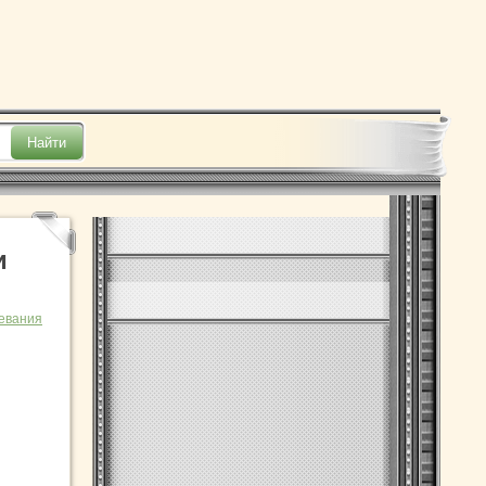
и
евания