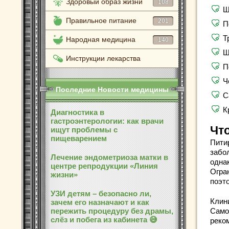
Здоровый образ жизни
108
Ш
Правильное питание
201
П
Т
Народная медицина
140
Ш
Инструкции лекарства
П
Ч
Последние Новости медицины
С
К
Диагностика в
гастроэнтерологии: как врачи
Что
ищут проблемы с
пищеварением
Пити
забо
Лечение эндометриоза матки в
одна
центре репродукции «Линия
Огра
жизни»
поэто
УЗИ детям – безопасно ли,
Клин
зачем его назначают и как
пережить процедуру без драмы,
Само
слёз и побега из кабинета 😅
реко