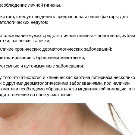
есоблюдение личной гигиены.
е этого, следует выделить предрасполагающие факторы для
атологических недугов:
спользование чужих средств личной гигиены – полотенца, зубн
етки, расчески, тапочки;
аличие хронических дерматологических заболеваний;
онтактирование с бродячими животными;
истемные и аутоиммунные заболевания.
 того что этиология и клиническая картина питириаза несколько
и с другими дерматологическими заболеваниями, при наличии
томатики необходимо обращаться за медицинской помощью, а н
одить лечение на свое усмотрение.