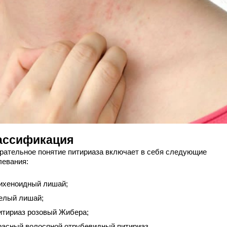
ассификация
рательное понятие питириаза включает в себя следующие
левания:
ихеноидный лишай;
елый лишай;
итириаз розовый Жибера;
расный волосяной отрубевидный питириаз.