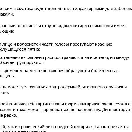
я симптоматика будет дополняться характерными для заболев
наками.
 красный волосистый отрубевидный питириаз симптомы имеет
ующие:
а лице и волосистой части головы проступают красные
елушащиеся пятна;
остепенно высыпания распространяются на все тело, но между
обой не группируются;
о временем на месте поражения образуются болезненные
рещины.
знь может усложниться эритродермией, что опасно для жизни
ного.
воей клинической картине такая форма питириаза очень схожа с
иазом, и тоже может передаваться по наследству. Диагностируе
е редко.
ый, как и хронический лихеноидный питириаз, характеризуется