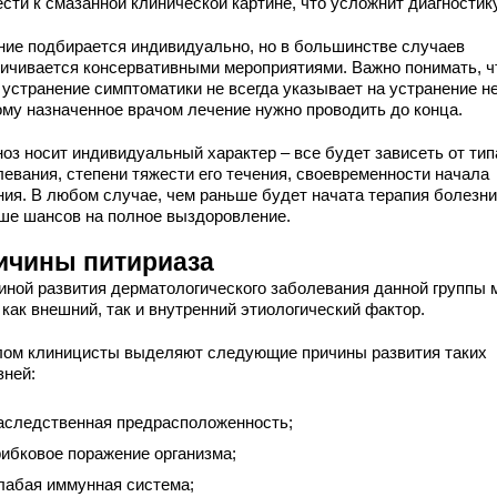
сти к смазанной клинической картине, что усложнит диагностику
ние подбирается индивидуально, но в большинстве случаев
ничивается консервативными мероприятиями. Важно понимать, ч
 устранение симптоматики не всегда указывает на устранение не
ому назначенное врачом лечение нужно проводить до конца.
ноз носит индивидуальный характер – все будет зависеть от тип
левания, степени тяжести его течения, своевременности начала
ния. В любом случае, чем раньше будет начата терапия болезни
ше шансов на полное выздоровление.
ичины питириаза
иной развития дерматологического заболевания данной группы 
как внешний, так и внутренний этиологический фактор.
лом клиницисты выделяют следующие причины развития таких
зней:
аследственная предрасположенность;
рибковое поражение организма;
лабая иммунная система;