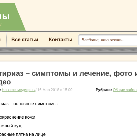
u
я
Все статьи
Контакты
тириаз – симптомы и лечение, фото 
део
:
Новости медицины
/ 16 Мар 2018 в 15:00
Рубрика:
Общие забол
риаз – основные симптомы:
окраснение кожи
ожный зуд
расные пятна на лице