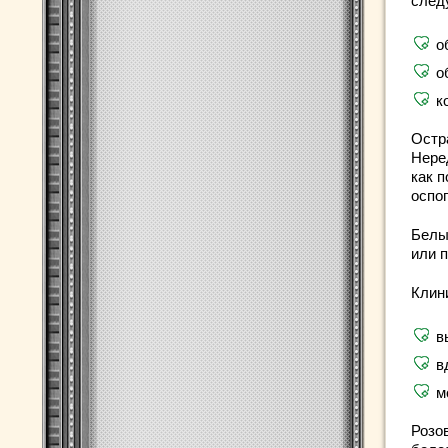
след
о
о
к
Остр
Нере
как 
оспо
Белы
или п
Клин
в
в
м
Розо