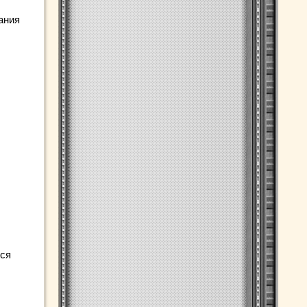
ания
тся