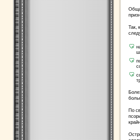
Обща
приз
Так,
след
н
ш
п
с
с
т
Боле
боль
По с
псор
крайн
Остр