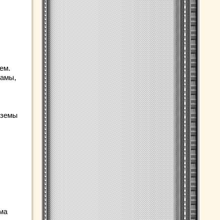
ем.
рамы,
кземы
ма