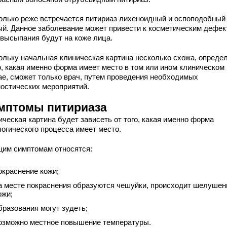
олько реже встречается питириаз лихеноидный и оспоподобный
ый. Данное заболевание может привести к косметическим дефек
 высыпания будут на коже лица.
ольку начальная клиническая картина несколько схожа, опреде
о, какая именно форма имеет место в том или ином клиническом
ае, сможет только врач, путем проведения необходимых
ностических мероприятий.
мптомы питириаза
ическая картина будет зависеть от того, какая именно форма
логического процесса имеет место.
щим симптомам относятся:
окраснение кожи;
а месте покраснения образуются чешуйки, происходит шелушен
ожи;
бразования могут зудеть;
озможно местное повышение температуры.