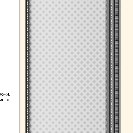
кожи.
меют,