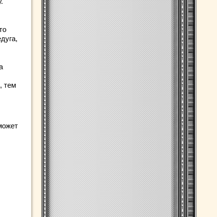
.
то
дуга,
а
, тем
может