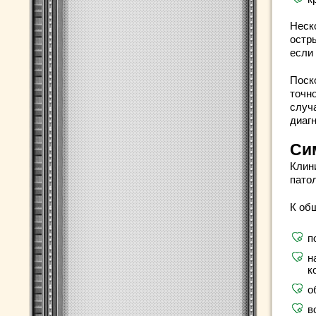
Неск
остр
если
Поск
точн
случ
диаг
Си
Клин
пато
К об
п
н
к
о
в