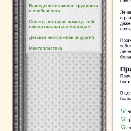
приве
Выведение из запоя: трудности
и особенности
Лече
огра
Советы, которые помогут тебе
даже
всегда оставаться молодым
поэт
Детская неотложная хирургия
Прог
забо
Ментопластика
лече
боль
Пр
Прич
быть 
В це
боле
н
г
с