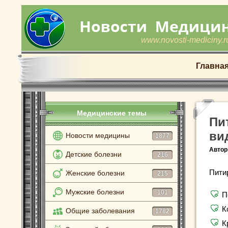
www.novosti-mediciny.r
Главна
Медицинские темы
Пи
ви
Новости медицины
1877
Автор
Детские болезни
216
Пити
Женские болезни
215
Мужские болезни
101
П
К
Общие заболевания
1782
К